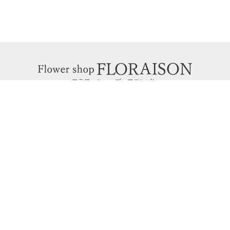
フラワーショップ フロレゾン
〒564-0052 大阪府吹田市広芝町9-9
Googleマップで見る
TEL&FAX：06-6338-1187
お問い合わせ
06-6338-1187
hanaya@la-floraison.com
営業時間：11：00〜19：00（月曜〜土曜）
定休日：日曜・祝日
ポイントがたまる会員登録がおすすめ！