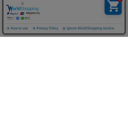
フラワーショップ フロレゾン
〒564-0052 大阪府吹田市広芝町9-9
Googleマップで見る
TEL&FAX：06-6338-1187
お問い合わせ
06-6338-1187
hanaya@la-floraison.com
営業時間：11：00〜19：00（月曜〜土曜）
定休日：日曜・祝日