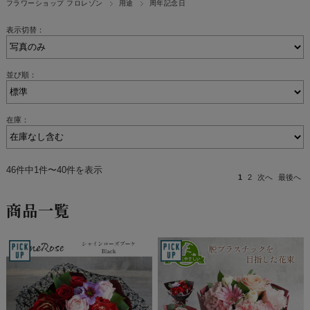
フラワーショップ フロレゾン
用途
周年記念日
表示切替：
並び順：
在庫：
46件中1件〜40件を表示
1
2
次へ
最後へ
商品一覧