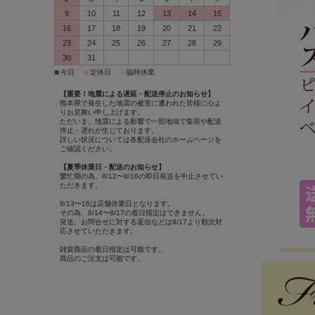
9
10
11
12
13
14
15
16
17
18
19
20
21
22
23
24
25
26
27
28
29
30
31
■
■
■
今日
定休日
臨時休業
【重要！地震による遅延・配送停止のお知らせ】
熊本県で発生した地震の被害に遭われた皆様に心よ
りお見舞い申し上げます。
ただいま、地震による影響で
一部地域で集荷や配送
停止・遅れ
が生じております。
詳しい状況については各配送会社のホームページを
ご確認ください。
【夏季休業日・配送のお知らせ】
繁忙期の為、8/12〜8/16の
即日発送を中止
させてい
ただきます。
8/13〜16は店舗休業日となります。
その為、8/14〜8/17の着日指定はできません。
発送、お問合せに対する返信などは8/17より順次対
応させていただきます。
雑貨商品の着日指定は可能
です。
商品のご注文は可能
です。