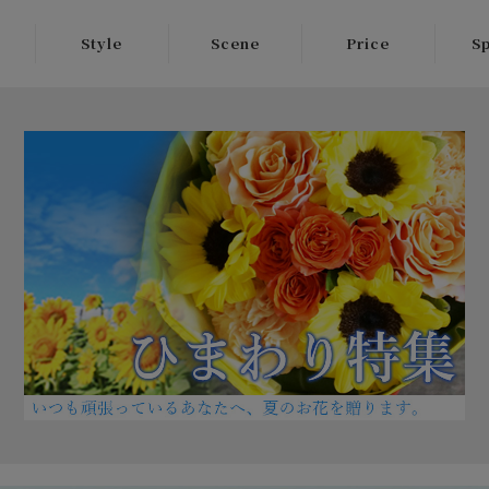
Style
Scene
Price
Sp
ブーケ
即日発送
3,000円未満
阪神
へ
スタンディング
誕生日
3,000円〜
香り
ブーケ
につ
結婚記念日
5,000円〜
ボックスアレン
おま
長寿祝い
7,000円〜
ジメント
ジメ
質問
開店・開業お祝
10,000円〜
リース
お彼
い
のサ
スタンド
周年記念
香り
ひ
歓送迎会
ローズバス
卒業・入学祝い
観葉植物