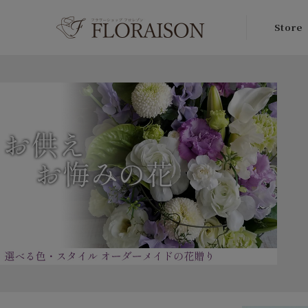
Store
店舗情報
初めての方
配送・送料
いて
よくあるご
（FAQ）
フロレゾン
ービス