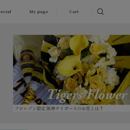
ecial
My page
Cart
タイガース
のフラワー
ギフト
かせアレン
ント・花束
岸・お盆
バラ
まわり
ダリア