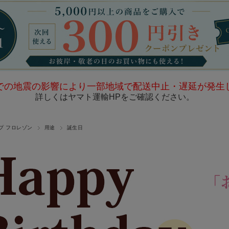
退職祝い
胡蝶蘭
お中元・お歳暮
雑貨
お供え・お悔や
み
での地震の影響により一部地域で配送中止・遅延が発生
詳しくは
ヤマト運輸HP
をご確認ください。
プ フロレゾン
用途
誕生日