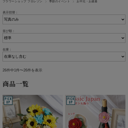
フラワーショップ フロレゾン
季節のイベント
お中元・お歳暮
表示切替：
並び順：
在庫：
26件中1件〜26件を表示
商品一覧