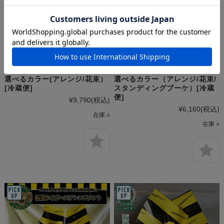
送料無料・即日発送【阪神タイ
送料無料・即日発送【阪神タイ
ガース】お供え花 8,000円｜
ガース】お供え花 5,000円｜
選べるカラー(アレンジ/花束）
選べるカラー（アレンジ/花束/
[冷蔵便]
スタンディングブーケ）[冷蔵
便]
¥9,790
(税込)
¥6,160
(税込)
在庫 ○
在庫 ○