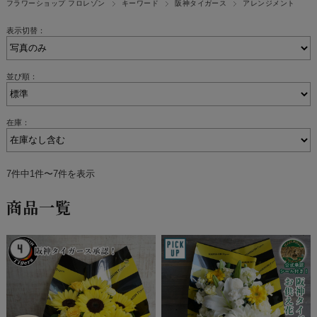
フラワーショップ フロレゾン
キーワード
阪神タイガース
アレンジメント
表示切替：
並び順：
在庫：
7件中1件〜7件を表示
商品一覧