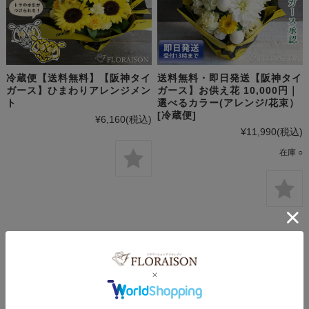
冷蔵便【送料無料】【阪神タイ
送料無料・即日発送【阪神タイ
ガース】ひまわりアレンジメン
ガース】お供え花 10,000円｜
ト
選べるカラー(アレンジ/花束）
[冷蔵便]
¥6,160
(税込)
¥11,990
(税込)
在庫 ○