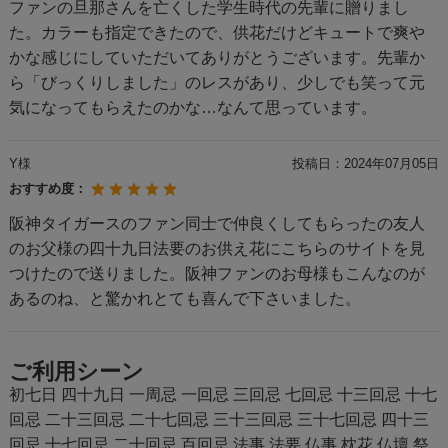
ファンの旦那さんを亡くした学生時代の先輩に贈りまし
た。カラーも指定できたので、供花だけどキュートで爽や
かな感じにしていただいてありがとうございます。先輩か
ら「びっくりしました」のレスがあり、少しでも笑って元
気になってもらえたのかな…なんて思っています。
Y様
投稿日：
2024年07月05日
おすすめ度：
阪神タイガースのファン同士で仲良くしてもらったの友人
のお父様の四十九日法要のお供え花にこちらのサイトを見
つけたので送りました。阪神ファンのお母様もこんなのが
あるのね、と驚かれとても喜んで下さいました。
ご利用シーン
初七日 四十九日 一周忌 一回忌 三回忌 七回忌 十三回忌 十七
回忌 二十三回忌 二十七回忌 三十三回忌 三十七回忌 四十三
回忌 十七回忌 二十回忌 百回忌 法事 法要 仏事 枕花 仏壇 祭