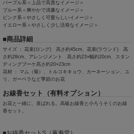
パープル系＜上品で高貴なイメージ＞
ブルー系＜爽やかで清廉なイメージ＞
ピンク系＜やさしく可愛らしいイメージ＞
イエロー系＜やさしく少し活発なイメージ＞
■商品詳細
サイズ ： 花束(ロング) 高さ約45cm、花束(ラウンド) 高
さ約28cm、アレンジメント 高さ約23×幅約20cm、スタン
ディングブーケ高さ約20×23cm
花材 ： マム（菊）、トルコキキョウ、カーネーション、ユ
リ、ガーベラなど季節のお花
お線香セット（有料オプション）
お花と一緒に、喜ばれる。高級お線香と小ろうそくのお線
香セット。
■お線香セットS（薫寿堂）