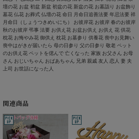
壇の花 お盆 初盆 新盆 初盆の花 新盆の花 お墓詣り お盆飾り
墓花 仏花 お葬式 仏壇の花 命日 月命日追善法要 年忌法要 祥
月命日（しょうつきめいにち） お彼岸花 お彼岸 春のお彼岸
秋のお彼岸 弔事 法要 お供え花 お盆お供え お供え 花 供花
枕花 お悔やみ花 御供え 枕花 お墓参り 供養花 喪中お見舞い
喪中はがきが届いたら 母の日参り 父の日参り 敬老 ペット
のお供え花 ペットを偲んで 亡くなった 家族 お父さん お母
さん おじいちゃん おばあちゃん 兄弟 親戚 友人 恋人 妻 夫
上司 お世話になった人
関連商品