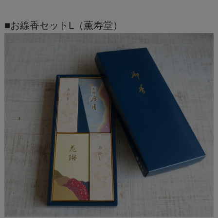
■お線香セットL（薫寿堂）