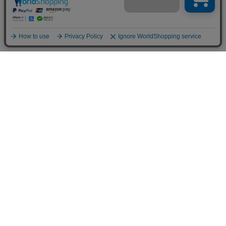
フラワーショップ フロレゾン
〒564-0052 大阪府吹田市広芝町9-9
Googleマップで見る
TEL&FAX：06-6338-1187
お問い合わせ
06-6338-1187
hanaya@la-floraison.com
営業時間：11：00〜19：00（月曜〜土曜）
定休日：日曜・祝日
ポイントがたまる会員登録がおすすめ！