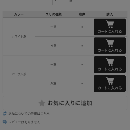
カラー
ユリの種類
在庫
購入
一重
○
ホワイト系
八重
○
一重
○
パープル系
八重
○
返品についての詳細はこちら
レビューはありません