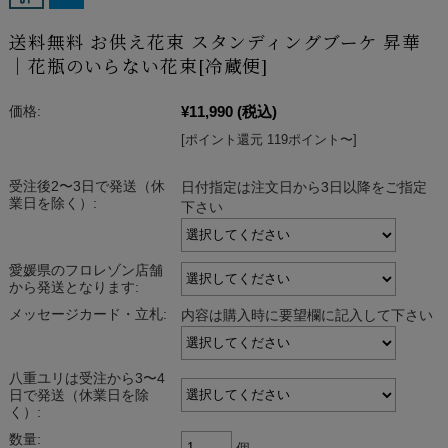
送料無料 お供え花束 スタンディングブーケ 昇華
｜花瓶のいらない花束[冷蔵便]
¥11,990
(税込)
価格:
[ポイント還元 119ポイント〜]
受注後2〜3日で発送（休
日付指定は注文日から3日以降をご指定
業日を除く）:
下さい
愛媛県のフロレゾン店舗
から発送となります:
メッセージカード・立札:
内容は購入時に要望欄に記入して下さい
八重ユリは受注から3〜4
日で発送（休業日を除
く）:
数量:
個