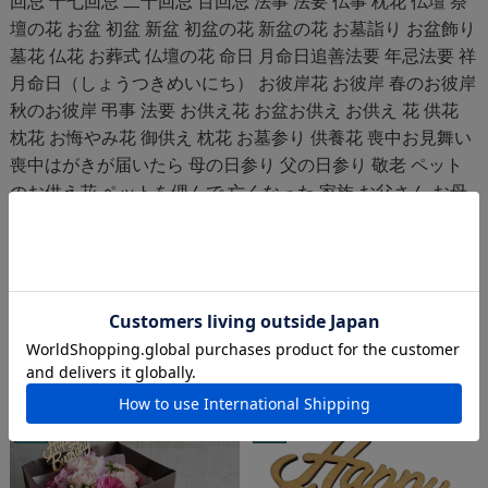
回忌 十七回忌 二十回忌 百回忌 法事 法要 仏事 枕花 仏壇 祭
壇の花 お盆 初盆 新盆 初盆の花 新盆の花 お墓詣り お盆飾り
墓花 仏花 お葬式 仏壇の花 命日 月命日追善法要 年忌法要 祥
月命日（しょうつきめいにち） お彼岸花 お彼岸 春のお彼岸
秋のお彼岸 弔事 法要 お供え花 お盆お供え お供え 花 供花
枕花 お悔やみ花 御供え 枕花 お墓参り 供養花 喪中お見舞い
喪中はがきが届いたら 母の日参り 父の日参り 敬老 ペット
のお供え花 ペットを偲んで 亡くなった 家族 お父さん お母
さん おじいちゃん おばあちゃん 兄弟 親戚 友人 恋人 妻 夫
上司 お世話になった人
関連商品