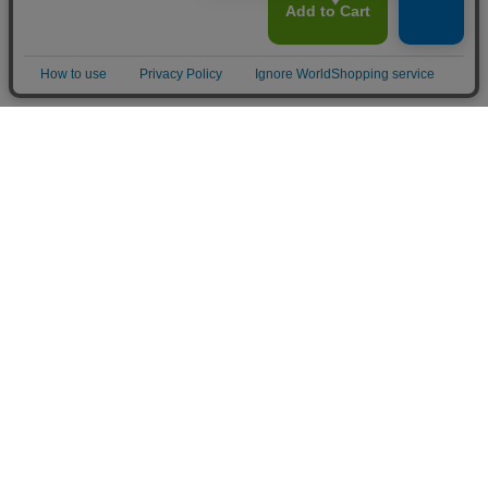
フラワーショップ フロレゾン
〒564-0052 大阪府吹田市広芝町9-9
Googleマップで見る
TEL&FAX：06-6338-1187
お問い合わせ
06-6338-1187
hanaya@la-floraison.com
営業時間：11：00〜19：00（月曜〜土曜）
定休日：日曜・祝日
ポイントがたまる会員登録がおすすめ！