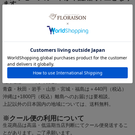
ます。
5月8日〜5月16着日
※画像配信サービスが下記期間中止となり
ます。
12月24日〜1月8日、3月10日〜3月24日、4月27日〜5月18
日、6月18日〜6月23日、8月7日〜8月19日、9月16日〜9月
25日
※地域による追加送料について
※生花商品は2日以上かかる地域はお届け不可。
北海道は+1200円（税込）
青森・秋田・岩手・山形・宮城・福島は＋440円（税込）
沖縄は+1800円（税込）離島へのお届けは要相談。
上記以外の日本国内の地域については、送料無料。
※クール便の利用について
生花商品は高温・低温期当店判断にてクール便発送するこ
とがあります。ご了承願います。