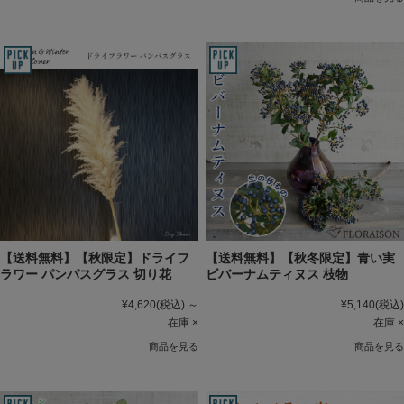
【送料無料】【秋限定】ドライフ
【送料無料】【秋冬限定】青い実
ラワー パンパスグラス 切り花
ビバーナムティヌス 枝物
¥4,620
(税込)
～
¥5,140
(税込)
在庫 ×
在庫 ×
商品を見る
商品を見る