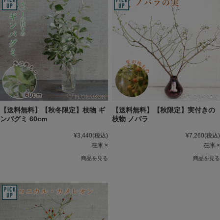
【送料無料】【秋冬限定】枝物 ギ
【送料無料】【秋限定】実付きの
ンバグミ 60cm
枝物 ノバラ
¥3,440
(税込)
¥7,260
(税込)
在庫 ×
在庫 ×
商品を見る
商品を見る